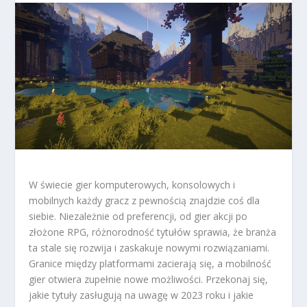
W świecie gier komputerowych, konsolowych i
mobilnych każdy gracz z pewnością znajdzie coś dla
siebie. Niezależnie od preferencji, od gier akcji po
złożone RPG, różnorodność tytułów sprawia, że branża
ta stale się rozwija i zaskakuje nowymi rozwiązaniami.
Granice między platformami zacierają się, a mobilność
gier otwiera zupełnie nowe możliwości. Przekonaj się,
jakie tytuły zasługują na uwagę w 2023 roku i jakie