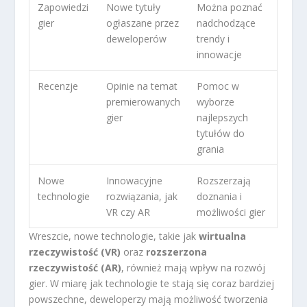
Zapowiedzi
Nowe tytuły
Można poznać
gier
ogłaszane przez
nadchodzące
deweloperów
trendy i
innowacje
Recenzje
Opinie na temat
Pomoc w
premierowanych
wyborze
gier
najlepszych
tytułów do
grania
Nowe
Innowacyjne
Rozszerzają
technologie
rozwiązania, jak
doznania i
VR czy AR
możliwości gier
Wreszcie, nowe technologie, takie jak
wirtualna
rzeczywistość (VR)
oraz
rozszerzona
rzeczywistość (AR)
, również mają wpływ na rozwój
gier. W miarę jak technologie te stają się coraz bardziej
powszechne, deweloperzy mają możliwość tworzenia