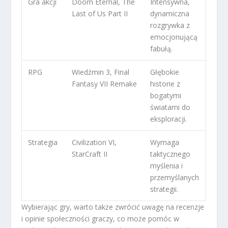
Gra akcji
Doom Eternal, The
Intensywna,
Last of Us Part II
dynamiczna
rozgrywka z
emocjonującą
fabułą.
RPG
Wiedźmin 3, Final
Głębokie
Fantasy VII Remake
historie z
bogatymi
światami do
eksploracji.
Strategia
Civilization VI,
Wymaga
StarCraft II
taktycznego
myślenia i
przemyślanych
strategii.
Wybierając gry, warto także zwrócić uwagę na recenzje
i opinie społeczności graczy, co może pomóc w