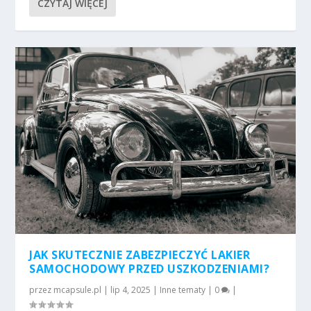
CZYTAJ WIĘCEJ
JAK SKUTECZNIE ZABEZPIECZYĆ LAKIER
SAMOCHODOWY PRZED USZKODZENIAMI?
przez
mcapsule.pl
|
lip 4, 2025
|
Inne tematy
|
0
|