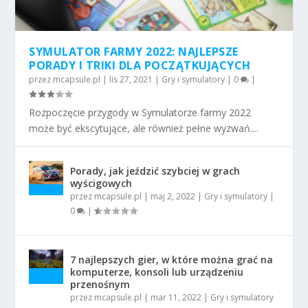
SYMULATOR FARMY 2022: NAJLEPSZE
PORADY I TRIKI DLA POCZĄTKUJĄCYCH
przez
mcapsule.pl
|
lis 27, 2021
|
Gry i symulatory
|
0
|
Rozpoczęcie przygody w Symulatorze farmy 2022
może być ekscytujące, ale również pełne wyzwań....
Porady, jak jeździć szybciej w grach
wyścigowych
przez
mcapsule.pl
|
maj 2, 2022
|
Gry i symulatory
|
0
|
7 najlepszych gier, w które można grać na
komputerze, konsoli lub urządzeniu
przenośnym
przez
mcapsule.pl
|
mar 11, 2022
|
Gry i symulatory