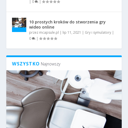
|
0
|
10 prostych kroków do stworzenia gry
wideo online
przez
mcapsule.pl
|
lip 11, 2021
|
Gry i symulatory
|
0
|
WSZYSTKO
Najnowszy