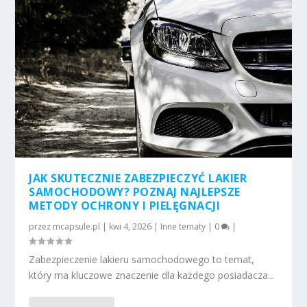
JAK SKUTECZNIE ZABEZPIECZYĆ LAKIER
SAMOCHODOWY? POZNAJ NAJLEPSZE
METODY OCHRONY I PIELĘGNACJI
przez
mcapsule.pl
|
kwi 4, 2026
|
Inne tematy
|
0
|
Zabezpieczenie lakieru samochodowego to temat,
który ma kluczowe znaczenie dla każdego posiadacza...