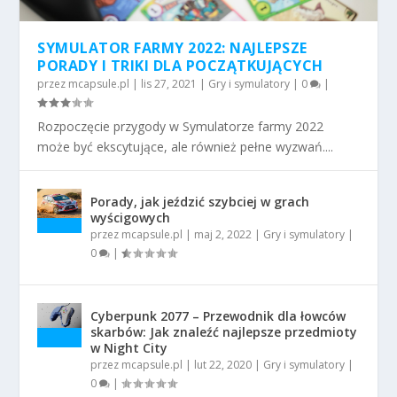
SYMULATOR FARMY 2022: NAJLEPSZE
PORADY I TRIKI DLA POCZĄTKUJĄCYCH
przez
mcapsule.pl
|
lis 27, 2021
|
Gry i symulatory
|
0
|
Rozpoczęcie przygody w Symulatorze farmy 2022
może być ekscytujące, ale również pełne wyzwań....
Porady, jak jeździć szybciej w grach
wyścigowych
przez
mcapsule.pl
|
maj 2, 2022
|
Gry i symulatory
|
0
|
Cyberpunk 2077 – Przewodnik dla łowców
skarbów: Jak znaleźć najlepsze przedmioty
w Night City
przez
mcapsule.pl
|
lut 22, 2020
|
Gry i symulatory
|
0
|