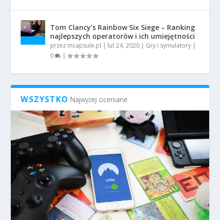
Tom Clancy’s Rainbow Six Siege – Ranking
najlepszych operatorów i ich umiejętności
przez
mcapsule.pl
|
lut 24, 2020
|
Gry i symulatory
|
0
|
WSZYSTKO
Najwyżej oceniane