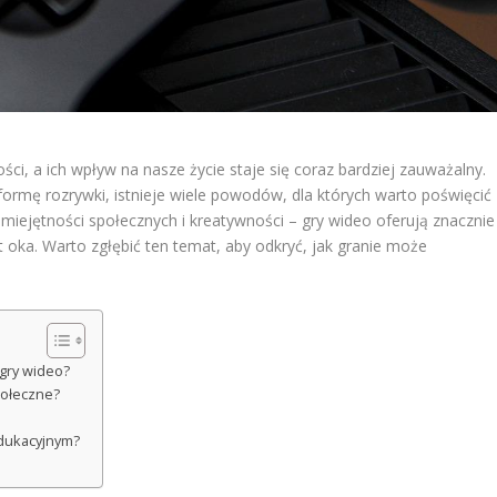
ści, a ich wpływ na nasze życie staje się coraz bardziej zauważalny.
formę rozrywki, istnieje wiele powodów, dla których warto poświęcić
miejętności społecznych i kreatywności – gry wideo oferują znacznie
 oka. Warto zgłębić ten temat, aby odkryć, jak granie może
.
 gry wideo?
połeczne?
dukacyjnym?