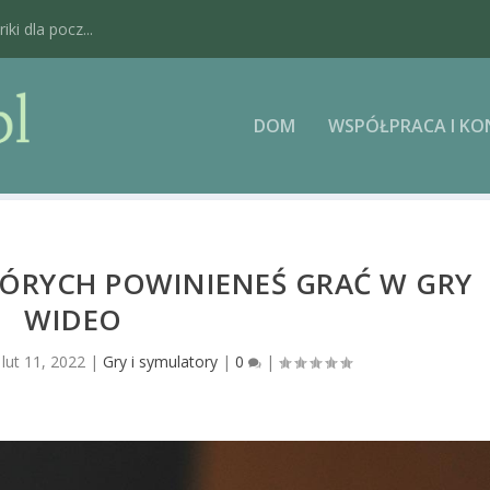
ki dla pocz...
DOM
WSPÓŁPRACA I K
ÓRYCH POWINIENEŚ GRAĆ W GRY
WIDEO
|
lut 11, 2022
|
Gry i symulatory
|
0
|