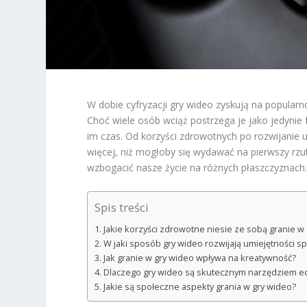
W dobie cyfryzacji gry wideo zyskują na popularno
Choć wiele osób wciąż postrzega je jako jedynie 
im czas. Od korzyści zdrowotnych po rozwijanie u
więcej, niż mogłoby się wydawać na pierwszy rzut
wzbogacić nasze życie na różnych płaszczyznach
Spis treści
Jakie korzyści zdrowotne niesie ze sobą granie w
W jaki sposób gry wideo rozwijają umiejętności s
Jak granie w gry wideo wpływa na kreatywność?
Dlaczego gry wideo są skutecznym narzędziem e
Jakie są społeczne aspekty grania w gry wideo?