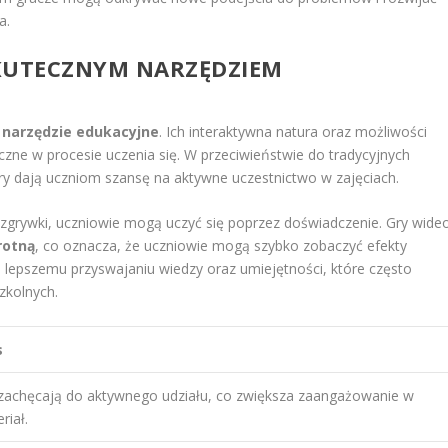
a.
SKUTECZNYM NARZĘDZIEM
o
narzędzie edukacyjne
. Ich interaktywna natura oraz możliwości
zne w procesie uczenia się. W przeciwieństwie do tradycyjnych
y dają uczniom szansę na aktywne uczestnictwo w zajęciach.
grywki, uczniowie mogą uczyć się poprzez doświadczenie. Gry wide
rotną
, co oznacza, że uczniowie mogą szybko zobaczyć efekty
ja lepszemu przyswajaniu wiedzy oraz umiejętności, które często
zkolnych.
s
zachęcają do aktywnego udziału, co zwiększa zaangażowanie w
riał.