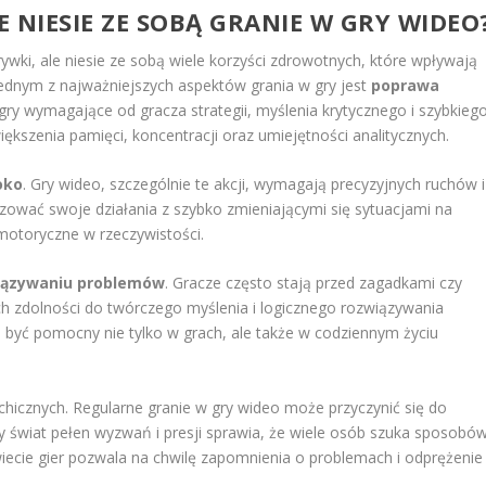
 NIESIE ZE SOBĄ GRANIE W GRY WIDEO
wki, ale niesie ze sobą wiele korzyści zdrowotnych, które wpływają
ednym z najważniejszych aspektów grania w gry jest
poprawa
gry wymagające od gracza strategii, myślenia krytycznego i szybkieg
kszenia pamięci, koncentracji oraz umiejętności analitycznych.
oko
. Gry wideo, szczególnie te akcji, wymagają precyzyjnych ruchów i
izować swoje działania z szybko zmieniającymi się sytuacjami na
 motoryczne w rzeczywistości.
iązywaniu problemów
. Gracze często stają przed zagadkami czy
ch zdolności do twórczego myślenia i logicznego rozwiązywania
być pomocny nie tylko w grach, ale także w codziennym życiu
hicznych. Regularne granie w gry wideo może przyczynić się do
 świat pełen wyzwań i presji sprawia, że wiele osób szuka sposobó
iecie gier pozwala na chwilę zapomnienia o problemach i odprężenie