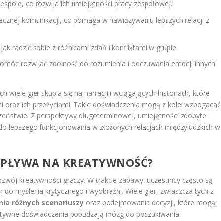
espole, co rozwija ich umiejętności pracy zespołowej.
utecznej komunikacji, co pomaga w nawiązywaniu lepszych relacji z
 jak radzić sobie z różnicami zdań i konfliktami w grupie.
 pomóc rozwijać zdolność do rozumienia i odczuwania emocji innych
 wiele gier skupia się na narracji i wciągających historiach, które
i oraz ich przeżyciami. Takie doświadczenia mogą z kolei wzbogacać
eństwie. Z perspektywy długoterminowej, umiejętności zdobyte
 do lepszego funkcjonowania w złożonych relacjach międzyludzkich w
 WPŁYWA NA KREATYWNOŚĆ?
zwój kreatywności graczy. W trakcie zabawy, uczestnicy często są
h do myślenia krytycznego i wyobraźni. Wiele gier, zwłaszcza tych z
ia różnych scenariuszy
oraz podejmowania decyzji, które mogą
raktywne doświadczenia pobudzają mózg do poszukiwania