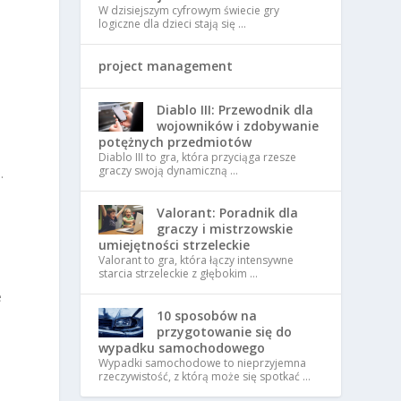
W dzisiejszym cyfrowym świecie gry
logiczne dla dzieci stają się …
project management
Diablo III: Przewodnik dla
wojowników i zdobywanie
potężnych przedmiotów
Diablo III to gra, która przyciąga rzesze
graczy swoją dynamiczną …
.
Valorant: Poradnik dla
graczy i mistrzowskie
umiejętności strzeleckie
Valorant to gra, która łączy intensywne
starcia strzeleckie z głębokim …
i
e
10 sposobów na
przygotowanie się do
wypadku samochodowego
Wypadki samochodowe to nieprzyjemna
rzeczywistość, z którą może się spotkać …