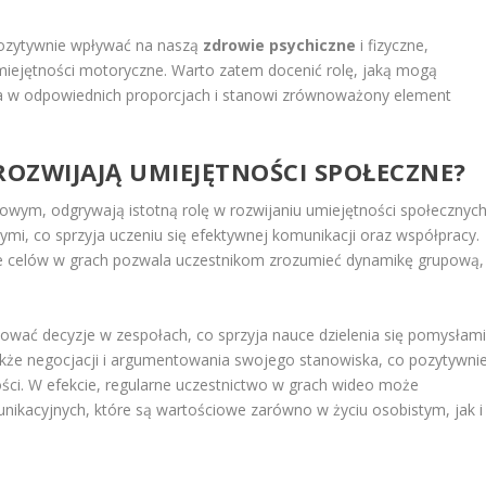
pozytywnie wpływać na naszą
zdrowie psychiczne
i fizyczne,
umiejętności motoryczne. Warto zatem docenić rolę, jaką mogą
na w odpowiednich proporcjach i stanowi zrównoważony element
ROZWIJAJĄ UMIEJĘTNOŚCI SPOŁECZNE?
owym, odgrywają istotną rolę w rozwijaniu umiejętności społecznych
nymi, co sprzyja uczeniu się efektywnej komunikacji oraz współpracy.
e celów w grach pozwala uczestnikom zrozumieć dynamikę grupową,
wać decyzje w zespołach, co sprzyja nauce dzielenia się pomysłam
także negocjacji i argumentowania swojego stanowiska, co pozytywni
ści. W efekcie, regularne uczestnictwo w grach wideo może
nikacyjnych, które są wartościowe zarówno w życiu osobistym, jak i