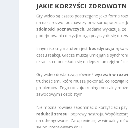
JAKIE KORZYŚCI ZDROWOTNE
Gry wideo są często postrzegane jako forma rozry
na nasz rozwój poznawczy oraz samopoczucie. J
zdolności poznawczych
. Badania wykazują, że 
podejmowania decyzji mogą przyczynić się do zwię
Innym istotnym atutem jest
koordynacja ręka-
czasu reakcji. Gracze muszą umiejętnie synchron
ekranie, co przekłada się na lepsze umiejętności
Gry wideo dostarczają również
wyzwań w rozw
trudnościami, które muszą pokonać, co rozwija i
problemów. Tego rodzaju trening mentalny może 
zawodowym i osobistym.
Nie można również zapominać o korzyściach psyc
redukcji stresu
i poprawy nastroju. Współczesny
na odreagowanie. Zatopienie się w wirtualnym św
się po intensywnym dniu.