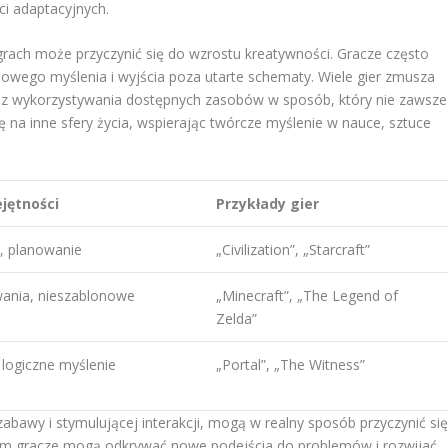
ci adaptacyjnych.
rach może przyczynić się do wzrostu kreatywności. Gracze często
owego myślenia i wyjścia poza utarte schematy. Wiele gier zmusza
raz wykorzystywania dostępnych zasobów w sposób, który nie zawsze
ę na inne sfery życia, wspierając twórcze myślenie w nauce, sztuce
jętności
Przykłady gier
, planowanie
„Civilization”, „Starcraft”
ania, nieszablonowe
„Minecraft”, „The Legend of
Zelda”
 logiczne myślenie
„Portal”, „The Witness”
abawy i stymulującej interakcji, mogą w realny sposób przyczynić si
 nim gracze mogą odkrywać nowe podejścia do problemów i rozwijać