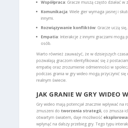
Współpraca
: Gracze muszą często działać w z
Komunikacja
: Wiele gier wymaga jasnej i sk
innymi.
Rozwiązywanie konfliktów
: Gracze uczą się,
Empatia
: Interakcje z innymi graczami mogą
osób.
Warto również zauważyć, że w dzisiejszych czasach
pozwalają graczom identyfikować się z postaciam
empatię oraz zrozumienie odmienności w społecz
podczas grania w gry wideo mogą przyczynić się
realnym świecie.
JAK GRANIE W GRY WIDEO
Gry wideo mają potencjał znacznie wpływać na ro
zmuszeni do
tworzenia strategii
, co zmusza ic
otwartym światem, daje możliwość
eksplorowan
wpłynąć na dalszy przebieg gry. Tego typu inte