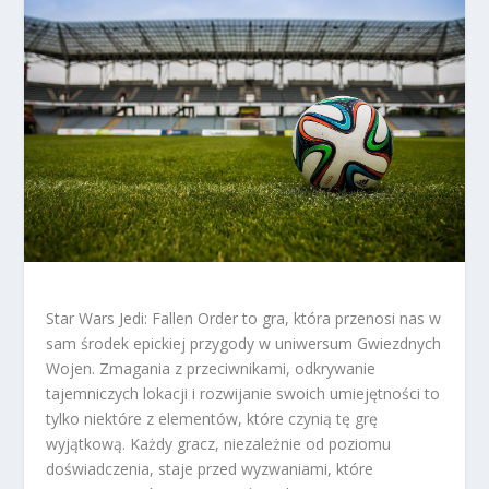
Star Wars Jedi: Fallen Order to gra, która przenosi nas w
sam środek epickiej przygody w uniwersum Gwiezdnych
Wojen. Zmagania z przeciwnikami, odkrywanie
tajemniczych lokacji i rozwijanie swoich umiejętności to
tylko niektóre z elementów, które czynią tę grę
wyjątkową. Każdy gracz, niezależnie od poziomu
doświadczenia, staje przed wyzwaniami, które