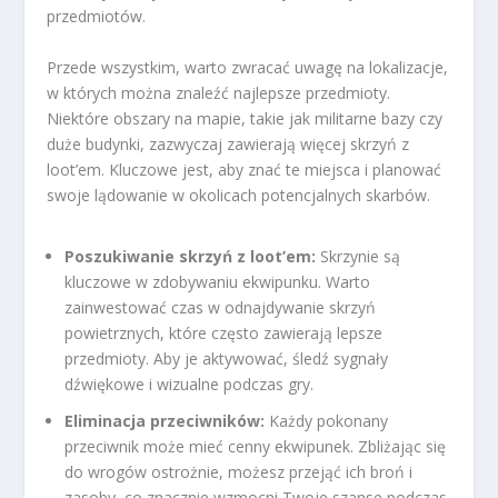
przedmiotów.
Przede wszystkim, warto zwracać uwagę na lokalizacje,
w których można znaleźć najlepsze przedmioty.
Niektóre obszary na mapie, takie jak militarne bazy czy
duże budynki, zazwyczaj zawierają więcej skrzyń z
loot’em. Kluczowe jest, aby znać te miejsca i planować
swoje lądowanie w okolicach potencjalnych skarbów.
Poszukiwanie skrzyń z loot’em:
Skrzynie są
kluczowe w zdobywaniu ekwipunku. Warto
zainwestować czas w odnajdywanie skrzyń
powietrznych, które często zawierają lepsze
przedmioty. Aby je aktywować, śledź sygnały
dźwiękowe i wizualne podczas gry.
Eliminacja przeciwników:
Każdy pokonany
przeciwnik może mieć cenny ekwipunek. Zbliżając się
do wrogów ostrożnie, możesz przejąć ich broń i
zasoby, co znacznie wzmocni Twoje szanse podczas