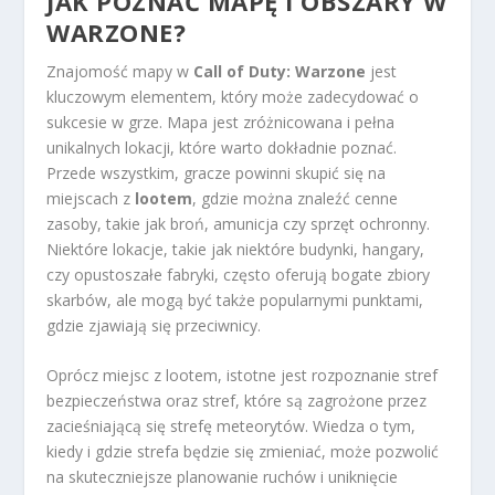
JAK POZNAĆ MAPĘ I OBSZARY W
WARZONE?
Znajomość mapy w
Call of Duty: Warzone
jest
kluczowym elementem, który może zadecydować o
sukcesie w grze. Mapa jest zróżnicowana i pełna
unikalnych lokacji, które warto dokładnie poznać.
Przede wszystkim, gracze powinni skupić się na
miejscach z
lootem
, gdzie można znaleźć cenne
zasoby, takie jak broń, amunicja czy sprzęt ochronny.
Niektóre lokacje, takie jak niektóre budynki, hangary,
czy opustoszałe fabryki, często oferują bogate zbiory
skarbów, ale mogą być także popularnymi punktami,
gdzie zjawiają się przeciwnicy.
Oprócz miejsc z lootem, istotne jest rozpoznanie stref
bezpieczeństwa oraz stref, które są zagrożone przez
zacieśniającą się strefę meteorytów. Wiedza o tym,
kiedy i gdzie strefa będzie się zmieniać, może pozwolić
na skuteczniejsze planowanie ruchów i uniknięcie