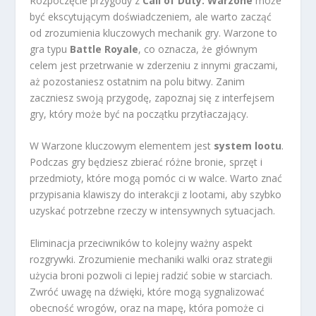
Rozpoczęcie przygody z
Call of Duty: Warzone
może
być ekscytującym doświadczeniem, ale warto zacząć
od zrozumienia kluczowych mechanik gry. Warzone to
gra typu
Battle Royale
, co oznacza, że głównym
celem jest przetrwanie w zderzeniu z innymi graczami,
aż pozostaniesz ostatnim na polu bitwy. Zanim
zaczniesz swoją przygodę, zapoznaj się z interfejsem
gry, który może być na początku przytłaczający.
W Warzone kluczowym elementem jest
system lootu
.
Podczas gry będziesz zbierać różne bronie, sprzęt i
przedmioty, które mogą pomóc ci w walce. Warto znać
przypisania klawiszy do interakcji z lootami, aby szybko
uzyskać potrzebne rzeczy w intensywnych sytuacjach.
Eliminacja przeciwników to kolejny ważny aspekt
rozgrywki. Zrozumienie mechaniki walki oraz strategii
użycia broni pozwoli ci lepiej radzić sobie w starciach.
Zwróć uwagę na dźwięki, które mogą sygnalizować
obecność wrogów, oraz na mapę, która pomoże ci