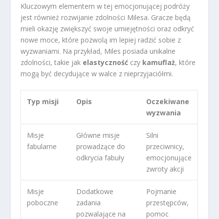
Kluczowym elementem w tej emocjonującej podróży
jest również rozwijanie zdolności Milesa. Gracze będą
mieli okazję zwiększyć swoje umiejętności oraz odkryć
nowe moce, które pozwolą im lepiej radzić sobie z
wyzwaniami. Na przykład, Miles posiada unikalne
zdolności, takie jak
elastyczność
czy
kamuflaż
, które
mogą być decydujące w walce z nieprzyjaciółmi.
Typ misji
Opis
Oczekiwane
wyzwania
Misje
Główne misje
Silni
fabularne
prowadzące do
przeciwnicy,
odkrycia fabuły
emocjonujące
zwroty akcji
Misje
Dodatkowe
Pojmanie
poboczne
zadania
przestępców,
pozwalające na
pomoc