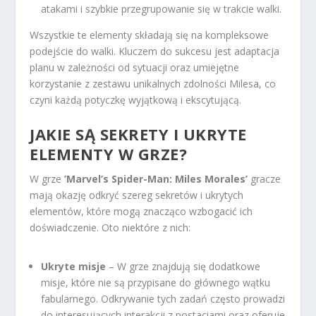
atakami i szybkie przegrupowanie się w trakcie walki.
Wszystkie te elementy składają się na kompleksowe
podejście do walki. Kluczem do sukcesu jest adaptacja
planu w zależności od sytuacji oraz umiejętne
korzystanie z zestawu unikalnych zdolności Milesa, co
czyni każdą potyczkę wyjątkową i ekscytującą.
JAKIE SĄ SEKRETY I UKRYTE
ELEMENTY W GRZE?
W grze
’Marvel’s Spider-Man: Miles Morales’
gracze
mają okazję odkryć szereg sekretów i ukrytych
elementów, które mogą znacząco wzbogacić ich
doświadczenie. Oto niektóre z nich:
Ukryte misje
– W grze znajdują się dodatkowe
misje, które nie są przypisane do głównego wątku
fabularnego. Odkrywanie tych zadań często prowadzi
do interesujących interakcji z postaciami oraz oferuje