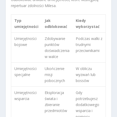
repertuar zdolności Milesa.
Typ
Jak
Kiedy
umiejętności
odblokować
wykorzystać
Umiejętności
Zdobywanie
Podczas walki z
bojowe
punktów
trudnymi
doświadczenia
przeciwnikami
w walce
Umiejętności
Ukończenie
W obliczu
specjalne
misji
wyzwań lub
pobocznych
bossów
Umiejętności
Eksploracja
Gdy
wsparcia
świata i
potrzebujesz
zbieranie
dodatkowego
przedmiotów
wsparcia i
pomocy