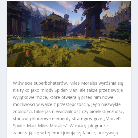
W świecie superbohaterów, Miles Morales wyróżnia się
nie tylko jako młody Spider-Man, ale także przez swoje
wyjątkowe moce, które otwierają przed nim nowe
możliwości w walce z przestępczością. Jego niezwykłe
zdolności, takie jak niewidzialność czy bioelektryczność,
stanowią kluczowe elementy strategii w grze „Marvel’s
Spider-Man: Miles Morales”. W miarę jak gracze
zanurzają się w tej emocjonującej fabule, odkrywają