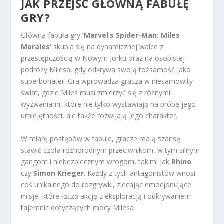
JAK PRZEJŚĆ GŁÓWNĄ FABUŁĘ
GRY?
Główna fabuła gry
’Marvel’s Spider-Man: Miles
Morales’
skupia się na dynamicznej walce z
przestępczością w Nowym Jorku oraz na osobistej
podróży Milesa, gdy odkrywa swoją tożsamość jako
superbohater. Gra wprowadza gracza w niesamowity
świat, gdzie Miles musi zmierzyć się z różnymi
wyzwaniami, które nie tylko wystawiają na próbę jego
umiejętności, ale także rozwijają jego charakter.
W miarę postępów w fabule, gracze mają szansę
stawić czoła różnorodnym przeciwnikom, w tym silnym
gangom i niebezpiecznym wrogom, takimi jak
Rhino
czy
Simon Krieger
. Każdy z tych antagonistów wnosi
coś unikalnego do rozgrywki, zlecając emocjonujące
misje, które łączą akcję z eksploracją i odkrywaniem
tajemnic dotyczących mocy Milesa.