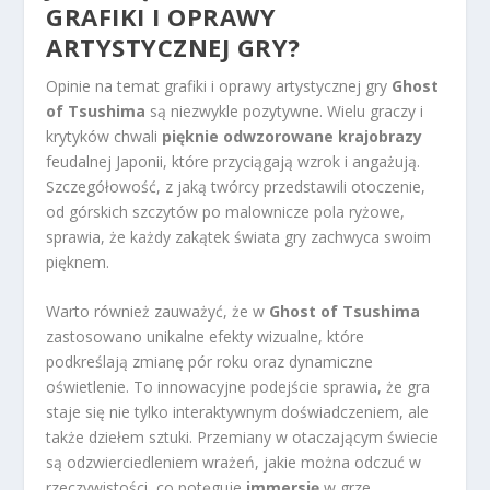
GRAFIKI I OPRAWY
ARTYSTYCZNEJ GRY?
Opinie na temat grafiki i oprawy artystycznej gry
Ghost
of Tsushima
są niezwykle pozytywne. Wielu graczy i
krytyków chwali
pięknie odwzorowane krajobrazy
feudalnej Japonii, które przyciągają wzrok i angażują.
Szczegółowość, z jaką twórcy przedstawili otoczenie,
od górskich szczytów po malownicze pola ryżowe,
sprawia, że każdy zakątek świata gry zachwyca swoim
pięknem.
Warto również zauważyć, że w
Ghost of Tsushima
zastosowano unikalne efekty wizualne, które
podkreślają zmianę pór roku oraz dynamiczne
oświetlenie. To innowacyjne podejście sprawia, że gra
staje się nie tylko interaktywnym doświadczeniem, ale
także dziełem sztuki. Przemiany w otaczającym świecie
są odzwierciedleniem wrażeń, jakie można odczuć w
rzeczywistości, co potęguje
immersję
w grze.