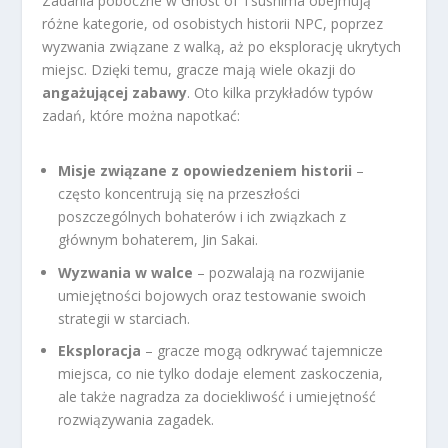
Zadania poboczne w Ghost of Tsushima obejmują
różne kategorie, od osobistych historii NPC, poprzez
wyzwania związane z walką, aż po eksplorację ukrytych
miejsc. Dzięki temu, gracze mają wiele okazji do
angażującej zabawy
. Oto kilka przykładów typów
zadań, które można napotkać:
Misje związane z opowiedzeniem historii
–
często koncentrują się na przeszłości
poszczególnych bohaterów i ich związkach z
głównym bohaterem, Jin Sakai.
Wyzwania w walce
– pozwalają na rozwijanie
umiejętności bojowych oraz testowanie swoich
strategii w starciach.
Eksploracja
– gracze mogą odkrywać tajemnicze
miejsca, co nie tylko dodaje element zaskoczenia,
ale także nagradza za dociekliwość i umiejętność
rozwiązywania zagadek.