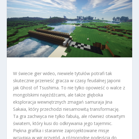
W świecie gier wideo, niewiele tytułów potrafi tak
skutecznie przenieść gracza w czasy feudalnej Japonii
jak Ghost of Tsushima. To nie tylko opowieść o walce z
mongolskimi najeźdźcami, ale także głęboka
eksploracja wewnętrznych zmagań samuraja Jina
Sakaia, który przechodzi niesamowitą transformację.
Ta gra zachwyca nie tylko fabułą, ale również otwartym
światem, który kusi do odkrywania jego tajemnic.
Piękna grafika i starannie zaprojektowane misje
wciągają w wir przygód, a różnorodne podejścia do