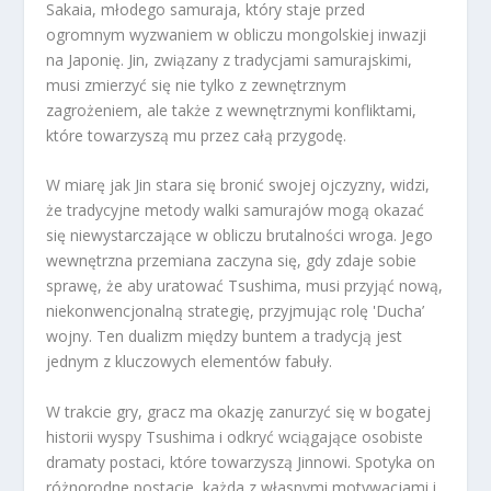
Sakaia, młodego samuraja, który staje przed
ogromnym wyzwaniem w obliczu mongolskiej inwazji
na Japonię. Jin, związany z tradycjami samurajskimi,
musi zmierzyć się nie tylko z zewnętrznym
zagrożeniem, ale także z wewnętrznymi konfliktami,
które towarzyszą mu przez całą przygodę.
W miarę jak Jin stara się bronić swojej ojczyzny, widzi,
że tradycyjne metody walki samurajów mogą okazać
się niewystarczające w obliczu brutalności wroga. Jego
wewnętrzna przemiana zaczyna się, gdy zdaje sobie
sprawę, że aby uratować Tsushima, musi przyjąć nową,
niekonwencjonalną strategię, przyjmując rolę 'Ducha’
wojny. Ten dualizm między buntem a tradycją jest
jednym z kluczowych elementów fabuły.
W trakcie gry, gracz ma okazję zanurzyć się w bogatej
historii wyspy Tsushima i odkryć wciągające osobiste
dramaty postaci, które towarzyszą Jinnowi. Spotyka on
różnorodne postacie, każda z własnymi motywacjami i