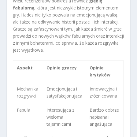
Wielu recenzentów podkreśla również
głębię
fabularną
, która jest niezwykle istotnym elementem
gry. Hades nie tylko pozwala na emocjonującą walkę,
ale także na odkrywanie historii postaci i ich interakcji.
Gracze są zafascynowani tym, jak każda śmierć w grze
prowadzi do nowych wątków fabularnych oraz interakcji
z innymi bohaterami, co sprawia, że każda rozgrywka
jest wyjątkowa.
Aspekt
Opinie graczy
Opinie
krytyków
Mechanika
Emocjonująca i
Innowacyjna i
rozgrywki
satysfakcjonująca
zróżnicowana
Fabuła
Interesująca z
Bardzo dobrze
wieloma
napisana i
tajemnicami
angażująca