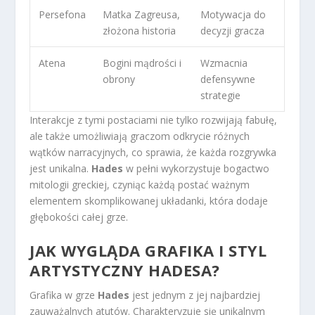
Persefona
Matka Zagreusa,
Motywacja do
złożona historia
decyzji gracza
Atena
Bogini mądrości i
Wzmacnia
obrony
defensywne
strategie
Interakcje z tymi postaciami nie tylko rozwijają fabułę,
ale także umożliwiają graczom odkrycie różnych
wątków narracyjnych, co sprawia, że każda rozgrywka
jest unikalna.
Hades
w pełni wykorzystuje bogactwo
mitologii greckiej, czyniąc każdą postać ważnym
elementem skomplikowanej układanki, która dodaje
głębokości całej grze.
JAK WYGLĄDA GRAFIKA I STYL
ARTYSTYCZNY HADESA?
Grafika w grze
Hades
jest jednym z jej najbardziej
zauważalnych atutów. Charakteryzuje się unikalnym