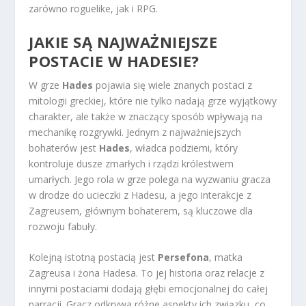
zarówno roguelike, jak i RPG.
JAKIE SĄ NAJWAŻNIEJSZE
POSTACIE W HADESIE?
W grze
Hades
pojawia się wiele znanych postaci z
mitologii greckiej, które nie tylko nadają grze wyjątkowy
charakter, ale także w znaczący sposób wpływają na
mechanikę rozgrywki. Jednym z najważniejszych
bohaterów jest
Hades
, władca podziemi, który
kontroluje dusze zmarłych i rządzi królestwem
umarłych. Jego rola w grze polega na wyzwaniu gracza
w drodze do ucieczki z Hadesu, a jego interakcje z
Zagreusem, głównym bohaterem, są kluczowe dla
rozwoju fabuły.
Kolejną istotną postacią jest
Persefona
, matka
Zagreusa i żona Hadesa. To jej historia oraz relacje z
innymi postaciami dodają głębi emocjonalnej do całej
narracji. Gracz odkrywa różne aspekty ich związku, co