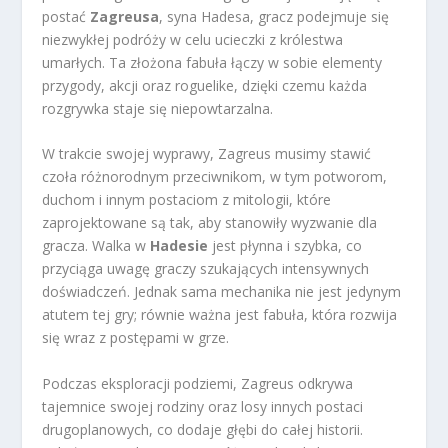
postać
Zagreusa
, syna Hadesa, gracz podejmuje się
niezwykłej podróży w celu ucieczki z królestwa
umarłych. Ta złożona fabuła łączy w sobie elementy
przygody, akcji oraz roguelike, dzięki czemu każda
rozgrywka staje się niepowtarzalna.
W trakcie swojej wyprawy, Zagreus musimy stawić
czoła różnorodnym przeciwnikom, w tym potworom,
duchom i innym postaciom z mitologii, które
zaprojektowane są tak, aby stanowiły wyzwanie dla
gracza. Walka w
Hadesie
jest płynna i szybka, co
przyciąga uwagę graczy szukających intensywnych
doświadczeń. Jednak sama mechanika nie jest jedynym
atutem tej gry; równie ważna jest fabuła, która rozwija
się wraz z postępami w grze.
Podczas eksploracji podziemi, Zagreus odkrywa
tajemnice swojej rodziny oraz losy innych postaci
drugoplanowych, co dodaje głębi do całej historii.