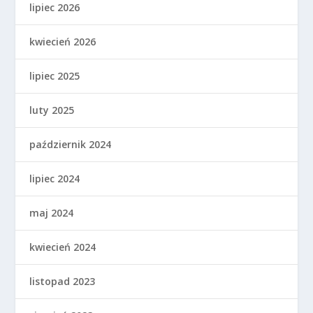
lipiec 2026
kwiecień 2026
lipiec 2025
luty 2025
październik 2024
lipiec 2024
maj 2024
kwiecień 2024
listopad 2023