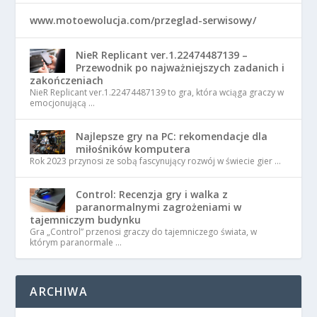
www.motoewolucja.com/przeglad-serwisowy/
NieR Replicant ver.1.22474487139 –
Przewodnik po najważniejszych zadanich i
zakończeniach
NieR Replicant ver.1.22474487139 to gra, która wciąga graczy w
emocjonującą …
Najlepsze gry na PC: rekomendacje dla
miłośników komputera
Rok 2023 przynosi ze sobą fascynujący rozwój w świecie gier …
Control: Recenzja gry i walka z
paranormalnymi zagrożeniami w
tajemniczym budynku
Gra „Control” przenosi graczy do tajemniczego świata, w
którym paranormale …
ARCHIWA