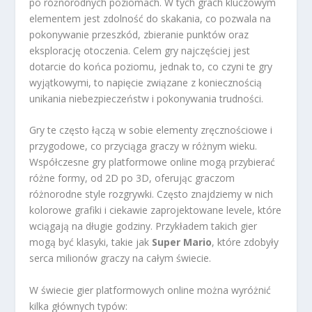
po różnorodnych poziomach. W tych grach kluczowym
elementem jest zdolność do skakania, co pozwala na
pokonywanie przeszkód, zbieranie punktów oraz
eksplorację otoczenia. Celem gry najczęściej jest
dotarcie do końca poziomu, jednak to, co czyni te gry
wyjątkowymi, to napięcie związane z koniecznością
unikania niebezpieczeństw i pokonywania trudności.
Gry te często łączą w sobie elementy zręcznościowe i
przygodowe, co przyciąga graczy w różnym wieku.
Współczesne gry platformowe online mogą przybierać
różne formy, od 2D po 3D, oferując graczom
różnorodne style rozgrywki. Często znajdziemy w nich
kolorowe grafiki i ciekawie zaprojektowane levele, które
wciągają na długie godziny. Przykładem takich gier
mogą być klasyki, takie jak
Super Mario
, które zdobyły
serca milionów graczy na całym świecie.
W świecie gier platformowych online można wyróżnić
kilka głównych typów: