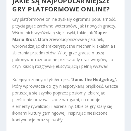
JAKIE SĄ NAJPOPULARNIEJSZE
GRY PLATFORMOWE ONLINE?
Gry platformowe online zyskały ogromną popularność,
przyciągając zarówno weteranów, jak i nowych graczy.
Wśród nich wyróżniają się klasyki, takie jak
’Super
Mario Bros’
, która zrewolucjonizowała gatunek,
wprowadzając charakterystyczne mechaniki skakania i
zbierania przedmiotów. W tej grze gracze muszą
pokonywać różnorodne przeszkody oraz wrogów, co
czyni każdą rozgrywkę ekscytującą i pełną wyzwań.
Kolejnym znanym tytułem jest
’Sonic the Hedgehog’
,
który wprowadza do gry niespotykaną prędkość. Gracze
poruszają się szybko poprzez poziomy, zbierając
pierścienie oraz walcząc z wrogami, co dodaje
elementy rywalizacji i adrenaliny. Obie te gry stały się
ikonami kultury gamingowej, inspirując niezliczone
kontynuacje oraz spin-offy.