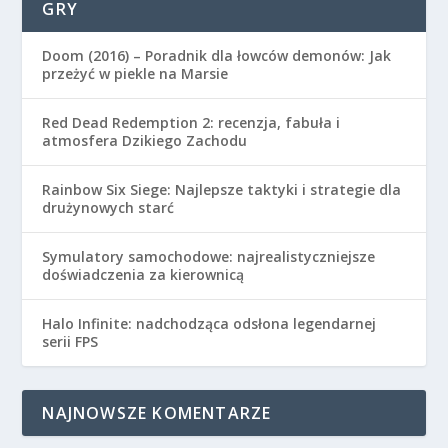
GRY
Doom (2016) – Poradnik dla łowców demonów: Jak
przeżyć w piekle na Marsie
Red Dead Redemption 2: recenzja, fabuła i
atmosfera Dzikiego Zachodu
Rainbow Six Siege: Najlepsze taktyki i strategie dla
drużynowych starć
Symulatory samochodowe: najrealistyczniejsze
doświadczenia za kierownicą
Halo Infinite: nadchodząca odsłona legendarnej
serii FPS
NAJNOWSZE KOMENTARZE