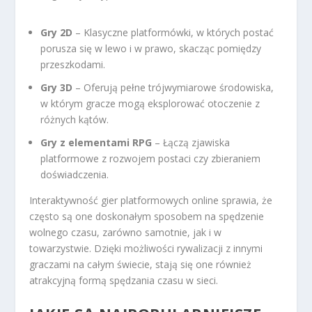
Gry 2D
– Klasyczne platformówki, w których postać
porusza się w lewo i w prawo, skacząc pomiędzy
przeszkodami.
Gry 3D
– Oferują pełne trójwymiarowe środowiska,
w którym gracze mogą eksplorować otoczenie z
różnych kątów.
Gry z elementami RPG
– Łączą zjawiska
platformowe z rozwojem postaci czy zbieraniem
doświadczenia.
Interaktywność gier platformowych online sprawia, że
często są one doskonałym sposobem na spędzenie
wolnego czasu, zarówno samotnie, jak i w
towarzystwie. Dzięki możliwości rywalizacji z innymi
graczami na całym świecie, stają się one również
atrakcyjną formą spędzania czasu w sieci.