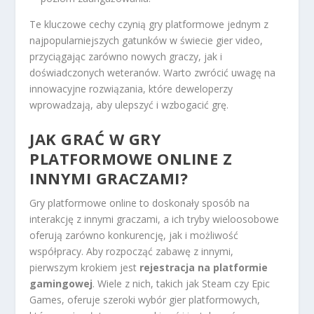
Te kluczowe cechy czynią gry platformowe jednym z
najpopularniejszych gatunków w świecie gier video,
przyciągając zarówno nowych graczy, jak i
doświadczonych weteranów. Warto zwrócić uwagę na
innowacyjne rozwiązania, które deweloperzy
wprowadzają, aby ulepszyć i wzbogacić grę.
JAK GRAĆ W GRY
PLATFORMOWE ONLINE Z
INNYMI GRACZAMI?
Gry platformowe online to doskonały sposób na
interakcję z innymi graczami, a ich tryby wieloosobowe
oferują zarówno konkurencję, jak i możliwość
współpracy. Aby rozpocząć zabawę z innymi,
pierwszym krokiem jest
rejestracja na platformie
gamingowej
. Wiele z nich, takich jak Steam czy Epic
Games, oferuje szeroki wybór gier platformowych,