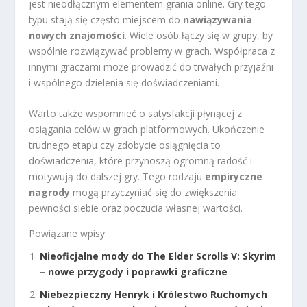
jest nieodłącznym elementem grania online. Gry tego
typu stają się często miejscem do
nawiązywania
nowych znajomości
. Wiele osób łączy się w grupy, by
wspólnie rozwiązywać problemy w grach. Współpraca z
innymi graczami może prowadzić do trwałych przyjaźni
i wspólnego dzielenia się doświadczeniami.
Warto także wspomnieć o satysfakcji płynącej z
osiągania celów w grach platformowych. Ukończenie
trudnego etapu czy zdobycie osiągnięcia to
doświadczenia, które przynoszą ogromną radość i
motywują do dalszej gry. Tego rodzaju
empiryczne
nagrody
mogą przyczyniać się do zwiększenia
pewności siebie oraz poczucia własnej wartości.
Powiązane wpisy:
Nieoficjalne mody do The Elder Scrolls V: Skyrim
– nowe przygody i poprawki graficzne
Niebezpieczny Henryk i Królestwo Ruchomych