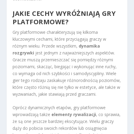
JAKIE CECHY WYRÓŻNIAJĄ GRY
PLATFORMOWE?
Gry platformowe charakteryzują się kilkoma
kluczowymi cechami, które przyciągają graczy w
różnym wieku. Przede wszystkim,
dynamika
rozgrywki
jest jednym z najważniejszych aspektów.
Gracze muszą przemieszczać się pomiędzy różnymi
poziomami, skacząc, biegając i wykonując inne ruchy,
co wymaga od nich szybkości i samodyscypliny. Wiele
gier tego rodzaju zaskakuje różnorodnością poziomów,
które często różnią się nie tylko w estetyce, ale także w
wyzwaniach, jakie stawiają przed graczami.
Oprócz dynamicznych etapów, gry platformowe
wprowadzają także
elementy rywalizacji
, co sprawia,
że są one jeszcze bardziej ekscytujące. Wielu graczy
dąży do pobicia swoich rekordów lub osiągnięcia