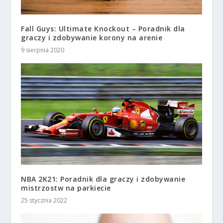
Fall Guys: Ultimate Knockout – Poradnik dla
graczy i zdobywanie korony na arenie
9 sierpnia 2020
NBA 2K21: Poradnik dla graczy i zdobywanie
mistrzostw na parkiecie
25 stycznia 2022