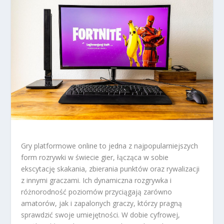
Gry platformowe online to jedna z najpopularniejszych
form rozrywki w świecie gier, łącząca w sobie
ekscytację skakania, zbierania punktów oraz rywalizacji
z innymi graczami. Ich dynamiczna rozgrywka i
różnorodność poziomów przyciągają zarówno
amatorów, jak i zapalonych graczy, którzy pragną
sprawdzić swoje umiejętności. W dobie cyfrowej,