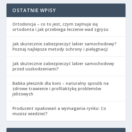
OSTATNIE WPISY
Ortodoncja – co to jest, czym zajmuje się
ortodonta i jak przebiega leczenie wad zgryzu
Jak skutecznie zabezpieczyć lakier samochodowy?
Poznaj najlepsze metody ochrony i pielęgnacji
Jak skutecznie zabezpieczyć lakier samochodowy
przed uszkodzeniami?
Babka płesznik dla koni – naturalny sposób na
zdrowe trawienie i profilaktykę problemów
jelitowych
Producent opakowań a wymagania rynku: Co
musisz wiedzieć?