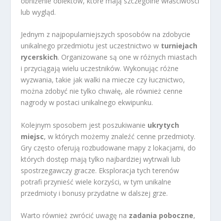
obniżenie obiektów, które mają szczególne właściwości
lub wygląd.
Jednym z najpopularniejszych sposobów na zdobycie
unikalnego przedmiotu jest uczestnictwo w
turniejach
rycerskich
. Organizowane są one w różnych miastach
i przyciągają wielu uczestników. Wykonując różne
wyzwania, takie jak walki na miecze czy łucznictwo,
można zdobyć nie tylko chwałę, ale również cenne
nagrody w postaci unikalnego ekwipunku.
Kolejnym sposobem jest poszukiwanie
ukrytych
miejsc
, w których możemy znaleźć cenne przedmioty.
Gry często oferują rozbudowane mapy z lokacjami, do
których dostęp mają tylko najbardziej wytrwali lub
spostrzegawczy gracze. Eksploracja tych terenów
potrafi przynieść wiele korzyści, w tym unikalne
przedmioty i bonusy przydatne w dalszej grze.
Warto również zwrócić uwagę na
zadania poboczne
,