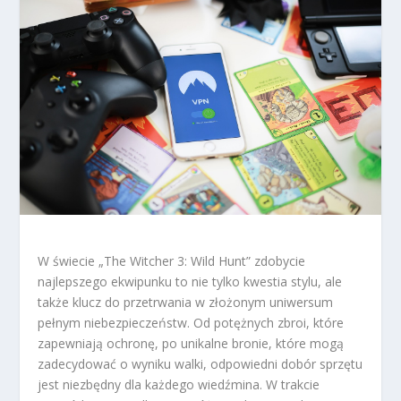
W świecie „The Witcher 3: Wild Hunt” zdobycie
najlepszego ekwipunku to nie tylko kwestia stylu, ale
także klucz do przetrwania w złożonym uniwersum
pełnym niebezpieczeństw. Od potężnych zbroi, które
zapewniają ochronę, po unikalne bronie, które mogą
zadecydować o wyniku walki, odpowiedni dobór sprzętu
jest niezbędny dla każdego wiedźmina. W trakcie