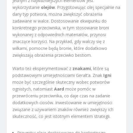
Jednym z najważniejszych elementów jest
wykorzystanie
olejów
. Przygotowując olej specjalnie na
dany typ potwora, można zwiększyć obrażenia
zadawane w walce. Dostosowanie ekwipunku do
konkretnego przeciwnika, w tym stosowanie broni
wykonanej z odpowiednich materiałów, przynosi
znaczące korzyści. Na przykład, gdy walczy się z
wilkami, pomocne będą bronie, które dodatkowo
zwiększają obrażenia przeciwko bestiom.
Warto też eksperymentować z
znakami
, które są
podstawowymi umiejętnościami Geralt’a. Znak
Igni
może być szczególnie skuteczny wobec potworów
ognistych, natomiast
Aard
może pomóc w
przewróceniu przeciwnika, co daje czas na zadanie
dodatkowych ciosów. Inwestowanie w umiejętności
związane z używaniem znaków również zwiększy ich
skuteczność, co jest istotnym elementem strategii.
Przygotuj oleje dostosowane do konkretnego